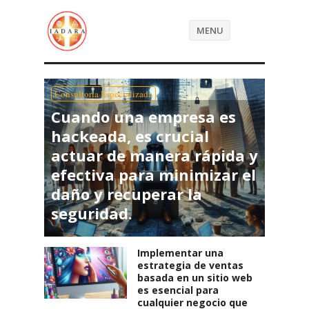
MENU
Consultoria Especializada
Cuando una empresa es
hackeada, es crucial
actuar de manera rápida y
efectiva para minimizar el
daño y recuperar la
seguridad.
Implementar una
estrategia de ventas
basada en un sitio web
es esencial para
cualquier negocio que